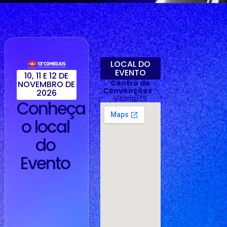
LOCAL DO
EVENTO
10, 11 E 12 DE
Centro de
NOVEMBRO DE
Convenções
-
2026
Vitória/ES
Conheça
o local
do
Evento