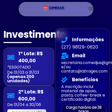
Investimento
Informações
(27) 98129-0620
1º Lote: R$
Email
400,00
secretaria.comedjus@gm
e/ou
*ESGOTADO
contato@abrages.com
De 01/03 a 31/03
(apenas 200
Benefícios
unidades)
A inscrição inclui
material de apoio,
2º Lote: R$
pasta, coffee-break e
600,00
certificado digital.
De 01/04 a 30/06
Carga horário de 38
horas