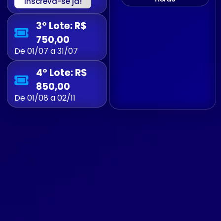
Inscreva-se já!
3º Lote: R$
750,00
De 01/07 a 31/07
4º Lote: R$
850,00
De 01/08 a 02/11